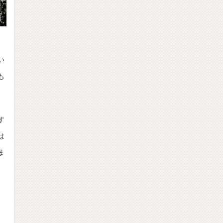
、
い
も
す
は
ま