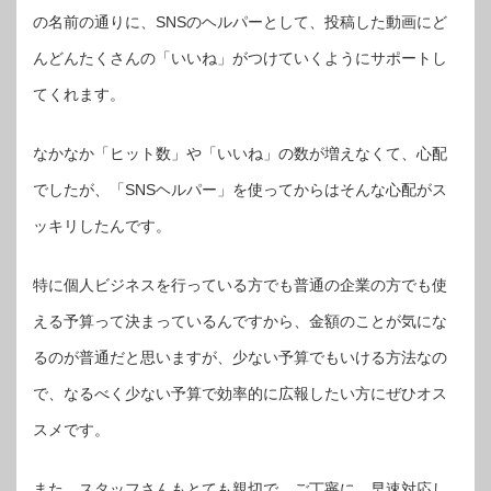
の名前
の通り
に、SNSの
ヘルパー
として
、投稿した
動画
にど
んどんたくさんの「いいね」がつけていくようにサポート
し
てくれます。
なかなか「ヒット数」や「いいね」の数が増えなくて、心配
でしたが、
「SNSヘルパー」
を使ってからはそんな心配がス
ッキリしたんです。
特に個人ビジネスを行っている方でも普通の企業の方でも使
える予算って決まっているんですから、金額のことが気にな
るのが普通だと思いますが、
少ない予算でも
いける方法なの
で、なるべく少ない予算で効率的に広報したい方にぜひオス
スメです。
また、スタッフさんもとても親切で、ご丁寧に、早速対応し